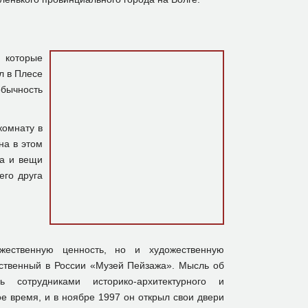
 которые
л в Плесе
обычность
комнату в
на в этом
ка и вещи
его друга
ественную ценность, но и художественную
нственный в России «Музей Пейзажа». Мысль об
ь сотрудниками историко-архитектурного и
е время, и в ноябре 1997 он открыл свои двери