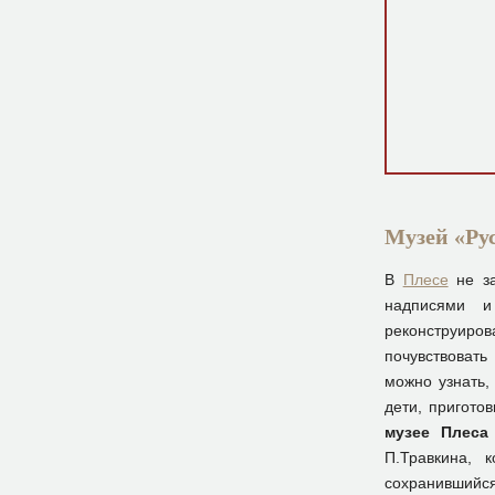
Музей «Рус
В
Плесе
не за
надписями и
реконструиров
почувствовать
можно узнать,
дети, пригото
музее Плеса
П.Травкина, 
сохранившийся