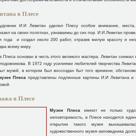
итана в Плесе
удожник И.И Левитан уделил Плесу особое внимание, места,
азил на своих полотнах, узнаваемы до сих пор. И.И.Левитан прове
и года и создал около 200 работ, отразив милую красоту и не
дка всему миру.
в Плеса основан в честь этого великого мастера. Левитан снимал 
лодовникова. В 1972 году усилиями любителей творчества Левита
ыт музей, в котором был воссоздан быт того времени, обстанов
музее Плеса
представлены подлинные картины И.И Левитана и 
овой.
зажа в Плесе
Музеи Плеса
имеют не только худож
неповторимость, в Плесе находится еди
открытии такого музея вынашивалас
художественного музея-заповедника долго