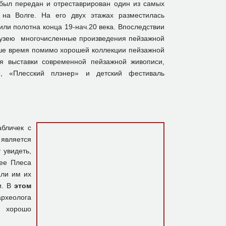
 был передан и отреставрирован один из самых
 на Волге. На его двух этажах разместилась
или полотна конца 19-нач.20 века. Впоследствии
музею многочисленные произведения пейзажной
аше время помимо хорошей коллекции пейзажной
ся выставки современной пейзажной живописи,
, «Плесский плэнер» и детский фестиваль
бличек с
является
 увидеть,
зее Плеса
али им их
и. В
этом
рхеолога
й хорошо