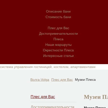
Описание бани
Стоимость бани
Плес для Вас
Достопримечательности
Плеса
Наши маршруты
Окрестности Плеса
Интересные статьи
система управления гостиницей, хостелом, апартаментами
Волга-Volga
Плес для Вас
Музеи Плеса
Музеи П
Плес для Вас
Достопримечательности
Музеи Плеса
п