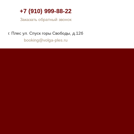
+7 (910) 999-88-22
Заказать обратный звонок
г. Плес ул. Спуск горы Свободы, д.12б
booking@volga-ples.ru