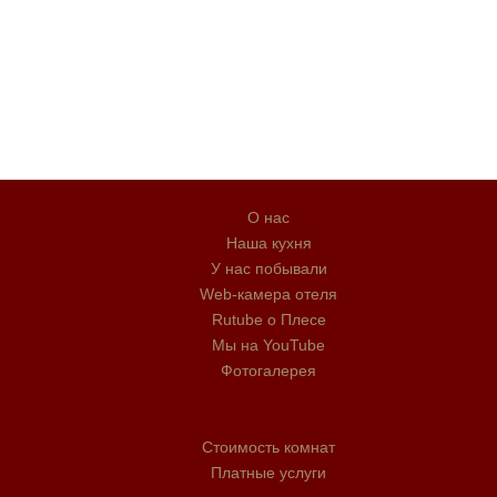
О нас
Наша кухня
У нас побывали
Web-камера отеля
Rutube о Плесе
Мы на YouTube
Фотогалерея
Стоимость комнат
Платные услуги