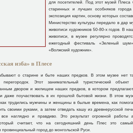
для посетителей. Под этот музей Плеса
старинных и лучших особняков города
экспозиция картин, основу которых состав
Министерство культуры передало в дар 
живописи художников 50-80-х годов. В н
живописи, в музее регулярно проводят
ежегодный фестиваль «Зеленый шум»
«Волжский художник».
ская изба» в Плесе
бывают о старине и быте наших предков. В этом музее нет та
 перегородок. Этот занимательный туристический объект 
анным двором и жилищем наших предков, в котором предлагают
 и даже поучаствовать в их прошлой бытовой жизни. В этом му
 как трудились мужчины и женщины в былые времена, как помог
вить своими руками, а затем отведать кашу из древнерусской печ
все наглядно и правдиво. Это результат огромной работы а
который считает, что на сегодняшний день Плес это самы
 провинциальный город до монгольской Руси.