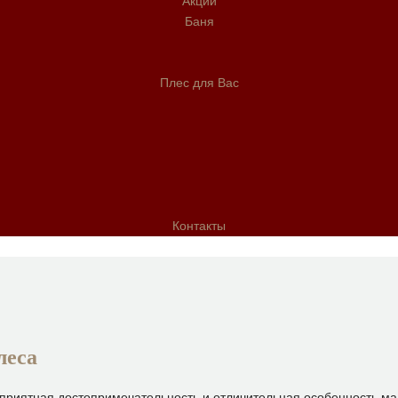
Акции
Баня
Плес для Вас
Контакты
леса
риятная достопримечательность и отличительная особенность мал