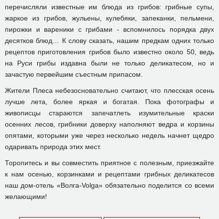
перечисляли известные им блюда из грибов: грибные супы,
жаркое из грибов, жульены, кулебяки, запеканки, пельмени,
пирожки и вареники с грибами - вспомнилось порядка двух
десятков блюд… К слову сказать, нашим предкам одних только
рецептов приготовления грибов было известно около 50, ведь
на Руси грибы издавна были не только деликатесом, но и
зачастую первейшим съестным припасом.
Жители Плеса небезосновательно считают, что плесская осень
лучше лета, более яркая и богатая. Пока фотографы и
живописцы стараются запечатлеть изумительные краски
осенних лесов, грибники доверху наполняют ведра и корзины
опятами, которыми уже через несколько недель начнет щедро
одаривать природа этих мест.
Торопитесь и вы совместить приятное с полезным, приезжайте
к нам осенью, корзинками и рецептами грибных деликатесов
наш дом-отель «Волга-Volga» обязательно поделится со всеми
желающими!