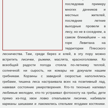
последовав примеру
многих дачников и
местных жителей,
последние летние
выходные провели в
лесу, но не в соседнем, а
самом ближайшем – на
горе Левитана на
территории Плесского
лесничества. Там, среди берез и елей, в эту пору можно
встретить лисички, рыжики, маслята, красноголовики. Ко
всеобщей радости погода стояла по-летнему теплой,
солнечной: ни сырость, ни комары не докучали нашим
грибникам. Корзины с завидной скоростью наполнялись
грибами, тишина леса настраивала всех на позитивный лад,
навевая состояние умиротворения. Кто-то тихонько напевал
любимые мелодии, кто-то устраивал фотоохоту на грибы, дети
прямо из-под хвои ловко откапывали лисички, набивали
карманы шишками и лакомились спелыми ягодами костяники.