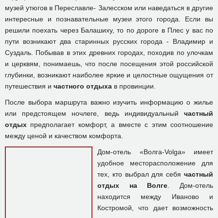
музей утюгов в Переславле- Залесском или наведаться в другие
интересные и познавательные музеи этого города. Если вы
решили поехать через Балашиху, то по дороге в Плес у вас по
пути возникают два старинных русских города - Владимир и
Суздаль. Побывав в этих древних городах, походив по улочкам
и церквям, понимаешь, что после посещения этой российской
глубинки, возникают наиболее яркие и целостные ощущения от
путешествия и
частного отдыха
в провинции.
После выбора маршрута важно изучить информацию о жилье
или предстоящем ночлеге, ведь индивидуальный
частный
отдых
предполагает комфорт, а вместе с этим соотношение
между ценой и качеством комфорта.
Дом-отель «Волга-Volga» имеет
удобное месторасположение для
тех, кто выбрал для себя
частный
отдых на Волге
. Дом-отель
находится между Иваново и
Костромой, что дает возможность